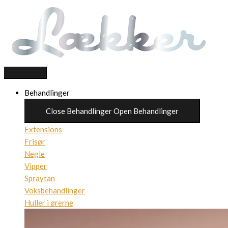
Gå
Products
Products
til
search
search
indholdet
Behandlinger
Close Behandlinger
Open Behandlinger
Extensions
Frisør
Negle
Vipper
Spraytan
Voksbehandlinger
Huller i ørerne