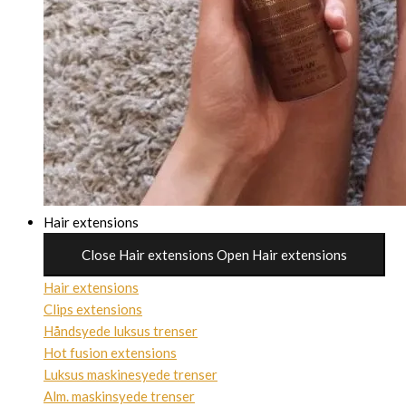
Hair extensions
Close Hair extensions
Open Hair extensions
Hair extensions
Clips extensions
Håndsyede luksus trenser
Hot fusion extensions
Luksus maskinesyede trenser
Alm. maskinsyede trenser