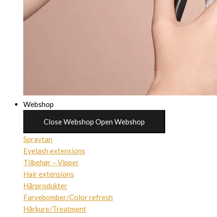
Webshop
Close Webshop
Open Webshop
Spraytan
Eyelash extensions
Tilbehør – Vipper
Hair extensions
Hårprodukter
Farvebomber/Color refresh
Hårkure/Treatment