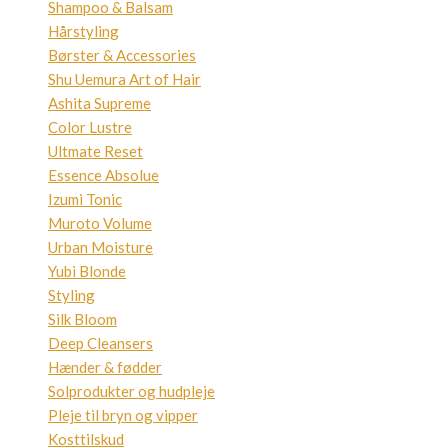
Shampoo & Balsam
Hårstyling
Børster & Accessories
Shu Uemura Art of Hair
Ashita Supreme
Color Lustre
Ultmate Reset
Essence Absolue
Izumi Tonic
Muroto Volume
Urban Moisture
Yubi Blonde
Styling
Silk Bloom
Deep Cleansers
Hænder & fødder
Solprodukter og hudpleje
Pleje til bryn og vipper
Kosttilskud