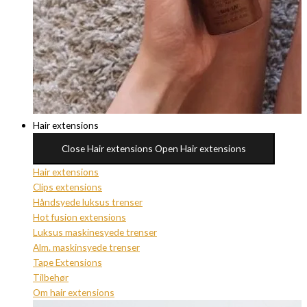
Hair extensions
Close Hair extensions
Open Hair extensions
Hair extensions
Clips extensions
Håndsyede luksus trenser
Hot fusion extensions
Luksus maskinesyede trenser
Alm. maskinsyede trenser
Tape Extensions
Tilbehør
Om hair extensions