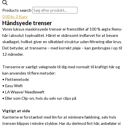
Products search
0,00
kr.
0
Kurv
Håndsyede trenser
Vores luksus maskinsyede trenser er fremstillet af 100 % ægte Remy-
hår i absolut topkvalitet. Håret er skånsomt indfarvet for at bevare
skællaget, hvilket giver en silkeblød struktur uden filtrering eller krus.
Det betyder, at trenserne – med korrekt pleje – kan genbruges i op til
12 måneder.
Trenserne er særligt velegnede til dig med normalt til kraftigt hår og
kan anvendes til flere metoder:
• Flettemetode
• Easy Weft
• LA Weave/ Needleweft
• Eller som Clip-on, hvis du selv syr clips på
Vigtigt at vide
Kanterne er forstærket med lim for at minimere fældning, selv hvis
trensen klippes i mindre stykker. Har du derimod fint hår, anbefaler vi