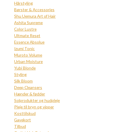
Hårstyling
Børster & Accessories
Shu Uemura Art of Hair
Ashita Supreme
Color Lustre
Ultmate Reset
Essence Absolue
Izumi Tonic
Muroto Volume
Urban Moisture
Yubi Blonde
Styling
Silk Bloom
Deep Cleansers
Hænder & fødder
Solprodukter og hudpleje
Pleje til bryn og vipper
Kosttilskud
Gavekort
Tilbud