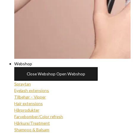
Webshop
Close Webshop
Open Webshop
Spraytan
Eyelash extensions
Tilbehør – Vipper
Hair extensions
Hårprodukter
Farvebomber/Color refresh
Hårkure/Treatment
Shampoo & Balsam