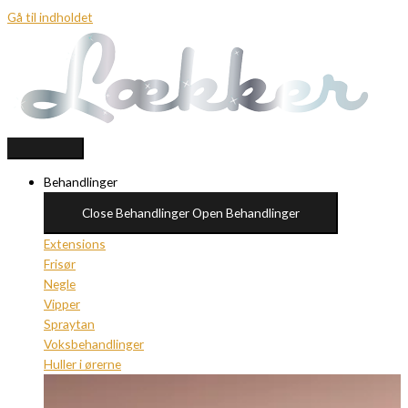
Gå til indholdet
Behandlinger
Close Behandlinger
Open Behandlinger
Extensions
Frisør
Negle
Vipper
Spraytan
Voksbehandlinger
Huller i ørerne