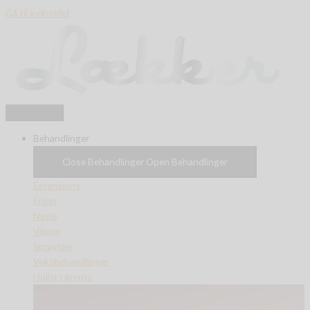
Gå til indholdet
Behandlinger
Close Behandlinger
Open Behandlinger
Extensions
Frisør
Negle
Vipper
Spraytan
Voksbehandlinger
Huller i ørerne