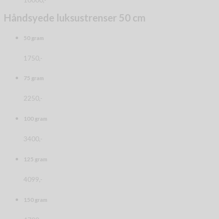
Håndsyede luksustrenser 50 cm
50 gram
1750,-
75 gram
2250,-
100 gram
3400,-
125 gram
4099,-
150 gram