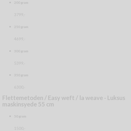
200 gram
3799,-
250 gram
4699,-
300 gram
5399,-
350 gram
6300,-
Flettemetoden / Easy weft / la weave - Luksus
maskinsyede 55 cm
50 gram
1500,-