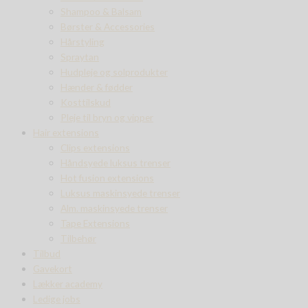
Shampoo & Balsam
Børster & Accessories
Hårstyling
Spraytan
Hudpleje og solprodukter
Hænder & fødder
Kosttilskud
Pleje til bryn og vipper
Hair extensions
Clips extensions
Håndsyede luksus trenser
Hot fusion extensions
Luksus maskinsyede trenser
Alm. maskinsyede trenser
Tape Extensions
Tilbehør
Tilbud
Gavekort
Lækker academy
Ledige jobs