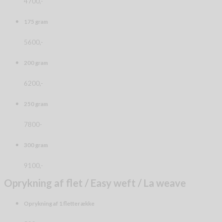
4700,-
175 gram
5600,-
200 gram
6200,-
250 gram
7800-
300 gram
9100,-
Oprykning af flet / Easy weft / La weave
Oprykning af 1 fletterække