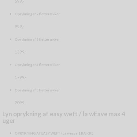
599,-
Oprykning af 2 fletterækker
999,-
Oprykning af 3 fletterækker
1399,-
Oprykning af 4 fletterækker
1799,-
Oprykning af 5 fletterækker
2099,-
Lyn oprykning af easy weft / la wEave max 4
uger
OPRYKNING AF EASY WEFT / La weave 1 RÆKKE