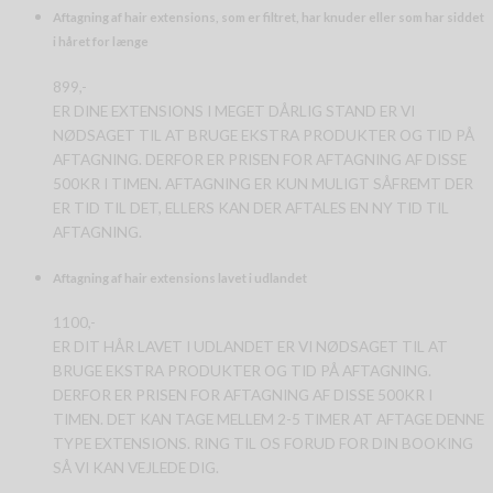
Aftagning af hair extensions, som er filtret, har knuder eller som har siddet
i håret for længe
899,-
ER DINE EXTENSIONS I MEGET DÅRLIG STAND ER VI
NØDSAGET TIL AT BRUGE EKSTRA PRODUKTER OG TID PÅ
AFTAGNING. DERFOR ER PRISEN FOR AFTAGNING AF DISSE
500KR I TIMEN. AFTAGNING ER KUN MULIGT SÅFREMT DER
ER TID TIL DET, ELLERS KAN DER AFTALES EN NY TID TIL
AFTAGNING.
Aftagning af hair extensions lavet i udlandet
1100,-
ER DIT HÅR LAVET I UDLANDET ER VI NØDSAGET TIL AT
BRUGE EKSTRA PRODUKTER OG TID PÅ AFTAGNING.
DERFOR ER PRISEN FOR AFTAGNING AF DISSE 500KR I
TIMEN. DET KAN TAGE MELLEM 2-5 TIMER AT AFTAGE DENNE
TYPE EXTENSIONS. RING TIL OS FORUD FOR DIN BOOKING
SÅ VI KAN VEJLEDE DIG.