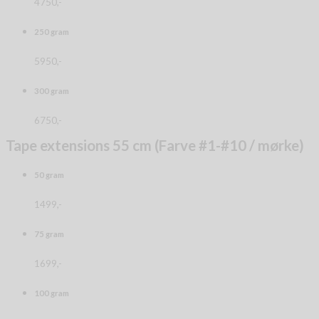
4750,-
250 gram
5950,-
300 gram
6750,-
Tape extensions 55 cm (Farve #1-#10 / mørke)
50 gram
1499,-
75 gram
1699,-
100 gram