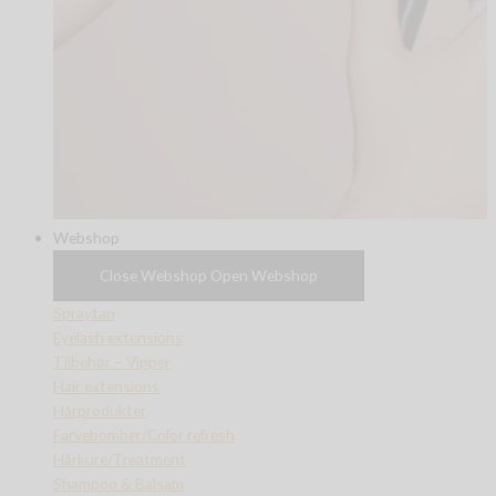
Webshop
Close Webshop
Open Webshop
Spraytan
Eyelash extensions
Tilbehør – Vipper
Hair extensions
Hårprodukter
Farvebomber/Color refresh
Hårkure/Treatment
Shampoo & Balsam