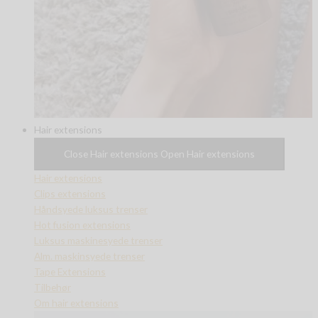
Hair extensions
Close Hair extensions
Open Hair extensions
Hair extensions
Clips extensions
Håndsyede luksus trenser
Hot fusion extensions
Luksus maskinesyede trenser
Alm. maskinsyede trenser
Tape Extensions
Tilbehør
Om hair extensions