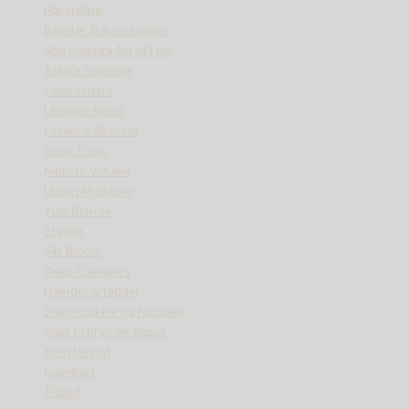
Hårstyling
Børster & Accessories
Shu Uemura Art of Hair
Ashita Supreme
Color Lustre
Ultmate Reset
Essence Absolue
Izumi Tonic
Muroto Volume
Urban Moisture
Yubi Blonde
Styling
Silk Bloom
Deep Cleansers
Hænder & fødder
Solprodukter og hudpleje
Pleje til bryn og vipper
Kosttilskud
Gavekort
Tilbud