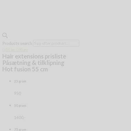
Products search
0,00
kr.
0
Kurv
Hair extensions prisliste
Påsætning & tilklipning
Hot fusion 55 cm
25 gram
950
50 gram
1400,-
75 gram