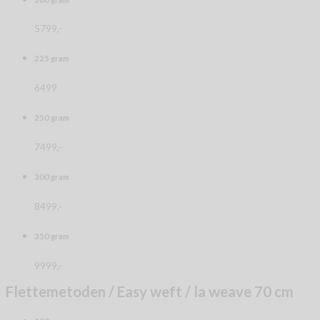
5799,-
225 gram
6499
250 gram
7499,-
300 gram
8499,-
350 gram
9999,-
Flettemetoden / Easy weft / la weave 70 cm