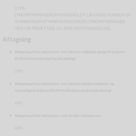
1199,-
LYNOPRYKNINGER ER FORBEHOLDT LÆKKERS KUNDER OG
VI ANBEFALER AT MAN KUN BOOKER LYNOPRYKNINGER
HOS SIN PÅSÆTTER, OG IKKE HOS FORSKELLIGE.
Aftagning
Aftagning af hair extensions, hvis håret er velplejet og lige til at fjerne
(KUN i forbindelse med ny påsætning)
299,-
Aftagning af hair extensions, hvis håret er mindre velplejet, og
vanskeligere at fjerne (KUN i forbindelse med ny påsætning)
499,-
Aftagning af hair extensions, hvis du ikke skal have nyt
499,-