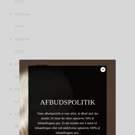
2249,-
125 gram
2799,-
150 gram
3399,-
175 gram
3899,-
200 gram
AFBUDSPOLITIK
4499,-
Vores afbudspolitik er som altid, at afbud skal ske
225 gram
mindst 24 timer før ellers opkræves 50% af
behandlingens pris. Er der mindre end 4 timer til
4999,-
behandlingen eller ved udeblivelse opkræves 100% af
behandlingens pris.