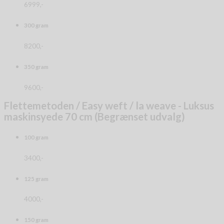
6999,-
300 gram
8200,-
350 gram
9600,-
Flettemetoden / Easy weft / la weave - Luksus
maskinsyede 70 cm (Begrænset udvalg)
100 gram
3400,-
125 gram
4000,-
150 gram