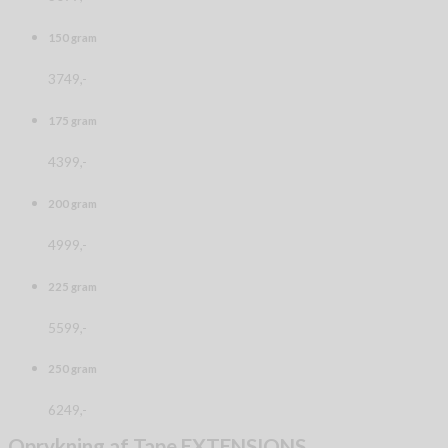
150 gram
3749,-
175 gram
4399,-
200 gram
4999,-
225 gram
5599,-
250 gram
6249,-
Oprykning af Tape EXTENSIONS