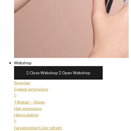
Webshop
Close Webshop
Open Webshop
Spraytan
Eyelash extensions
Tilbehør – Vipper
Hair extensions
Hårprodukter
Farvebomber/Color refresh