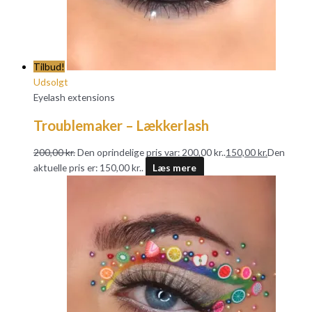
Tilbud!
Udsolgt
Eyelash extensions
Troublemaker – Lækkerlash
200,00
kr.
Den oprindelige pris var: 200,00 kr..
150,00
kr.
Den
aktuelle pris er: 150,00 kr..
Læs mere