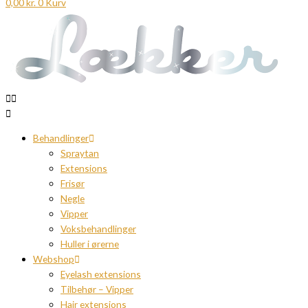
0,00
kr.
0
Kurv
Behandlinger
Spraytan
Extensions
Frisør
Negle
Vipper
Voksbehandlinger
Huller i ørerne
Webshop
Eyelash extensions
Tilbehør – Vipper
Hair extensions