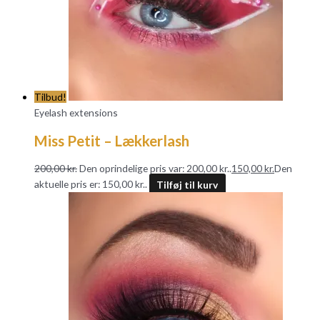
Tilbud!
Eyelash extensions
Miss Petit – Lækkerlash
200,00
kr.
Den oprindelige pris var: 200,00 kr..
150,00
kr.
Den
aktuelle pris er: 150,00 kr..
Tilføj til kurv