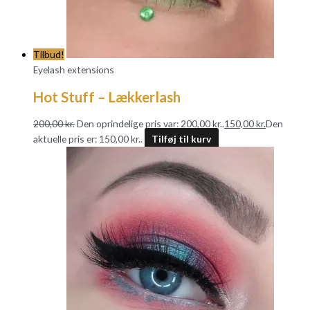
Tilbud!
Eyelash extensions
Hot Stuff – Lækkerlash
200,00
kr.
Den oprindelige pris var: 200,00 kr..
150,00
kr.
Den
aktuelle pris er: 150,00 kr..
Tilføj til kurv