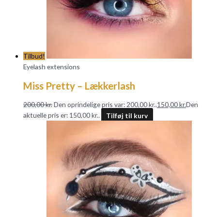
Tilbud!
Eyelash extensions
Miss Pretty – Lækkerlash
200,00
kr.
Den oprindelige pris var: 200,00 kr..
150,00
kr.
Den
aktuelle pris er: 150,00 kr..
Tilføj til kurv