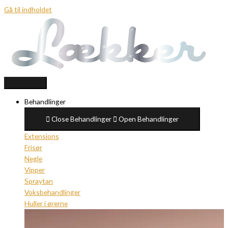
Gå til indholdet
Behandlinger
Close Behandlinger
Open Behandlinger
Extensions
Frisør
Negle
Vipper
Spraytan
Voksbehandlinger
Huller i ørerne