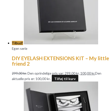
Tilbud!
Egen serie
DIY EYELASH EXTENSIONS KIT – My little
friend 2
299,00
kr.
Den oprindelige pris var: 299,00 kr..
100,00
kr.
Den
aktuelle pris er: 100,00 kr..
Tilføj til kurv