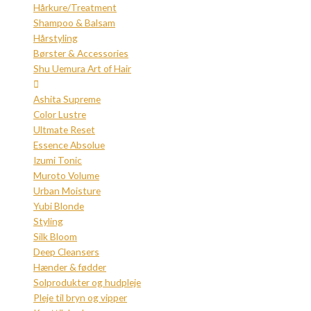
Hårkure/Treatment
Shampoo & Balsam
Hårstyling
Børster & Accessories
Shu Uemura Art of Hair
Ashita Supreme
Color Lustre
Ultmate Reset
Essence Absolue
Izumi Tonic
Muroto Volume
Urban Moisture
Yubi Blonde
Styling
Silk Bloom
Deep Cleansers
Hænder & fødder
Solprodukter og hudpleje
Pleje til bryn og vipper