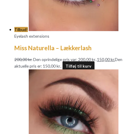
Tilbud!
Eyelash extensions
Miss Naturella – Lækkerlash
200,00
kr.
Den oprindelige pris var: 200,00 kr..
150,00
kr.
Den
aktuelle pris er: 150,00 kr..
Tilføj til kurv