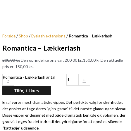
Forside
/
Shop
/
Eyelash extensions
/ Romantica – Lækkerlash
Romantica – Lækkerlash
200,00
kr.
Den oprindelige pris var: 200,00 kr..
150,00
kr.
Den aktuelle
pris er: 150,00 kr..
Romantica - Lækkerlash antal
-
+
Tilføj til kurv
En af vores mest dramatiske vipper. Det perfekte valg for skønheder,
der ønsker at tage deres “øjen-game” til det næste glamourøse niveau.
Disse vipper er designet med både dramatisk længde og volumen, der
gradvist øges fra det indre til det ydre hjørne for at opnå et slående
“katteøje” udseende.