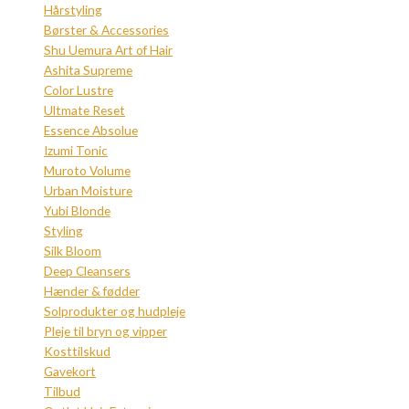
Hårstyling
Børster & Accessories
Shu Uemura Art of Hair
Ashita Supreme
Color Lustre
Ultmate Reset
Essence Absolue
Izumi Tonic
Muroto Volume
Urban Moisture
Yubi Blonde
Styling
Silk Bloom
Deep Cleansers
Hænder & fødder
Solprodukter og hudpleje
Pleje til bryn og vipper
Kosttilskud
Gavekort
Tilbud