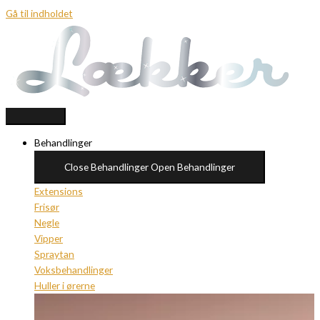
Gå til indholdet
Behandlinger
Close Behandlinger
Open Behandlinger
Extensions
Frisør
Negle
Vipper
Spraytan
Voksbehandlinger
Huller i ørerne