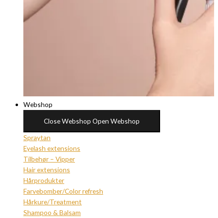
Webshop
Close Webshop
Open Webshop
Spraytan
Eyelash extensions
Tilbehør – Vipper
Hair extensions
Hårprodukter
Farvebomber/Color refresh
Hårkure/Treatment
Shampoo & Balsam