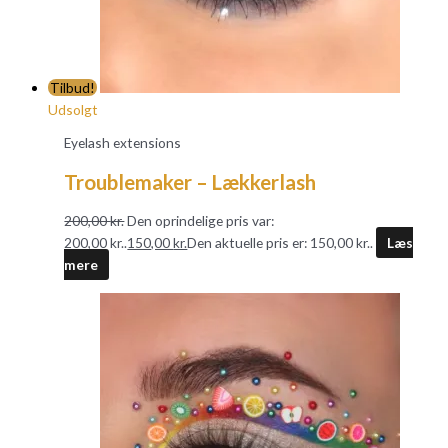
Tilbud!
Udsolgt
Eyelash extensions
Troublemaker – Lækkerlash
200,00
kr.
Den oprindelige pris var:
200,00 kr..
150,00
kr.
Den aktuelle pris er: 150,00 kr..
Læs
mere