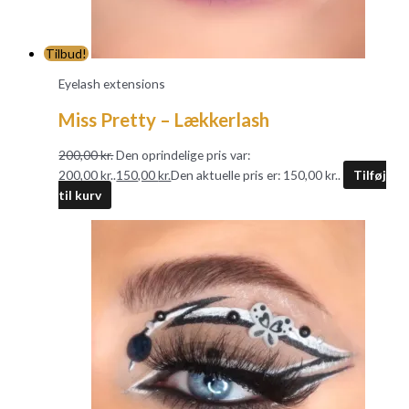
Tilbud!
Eyelash extensions
Miss Pretty – Lækkerlash
200,00
kr.
Den oprindelige pris var:
200,00 kr..
150,00
kr.
Den aktuelle pris er: 150,00 kr..
Tilføj
til kurv