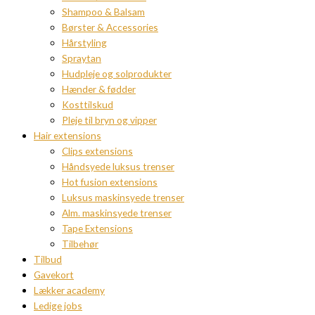
Shampoo & Balsam
Børster & Accessories
Hårstyling
Spraytan
Hudpleje og solprodukter
Hænder & fødder
Kosttilskud
Pleje til bryn og vipper
Hair extensions
Clips extensions
Håndsyede luksus trenser
Hot fusion extensions
Luksus maskinsyede trenser
Alm. maskinsyede trenser
Tape Extensions
Tilbehør
Tilbud
Gavekort
Lækker academy
Ledige jobs