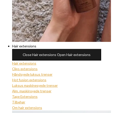
Hair extensions
Close Hair extensions
Open Hair extensions
Hair extensions
Clips extensions
Håndsyede luksus trenser
Hot fusion extensions
Luksus maskinesyede trenser
Alm. maskinsyede trenser
Tape Extensions
Tilbehør
Om hair extensions