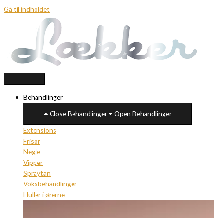
Gå til indholdet
Behandlinger
Close Behandlinger
Open Behandlinger
Extensions
Frisør
Negle
Vipper
Spraytan
Voksbehandlinger
Huller i ørerne