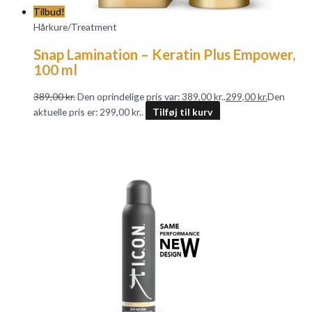
Tilbud!
Hårkure/Treatment
Snap Lamination – Keratin Plus Empower,
100 ml
389,00
kr.
Den oprindelige pris var: 389,00 kr..
299,00
kr.
Den
aktuelle pris er: 299,00 kr..
Tilføj til kurv