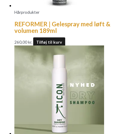
Hårprodukter
REFORMER | Gelespray med løft &
volumen 189ml
260,00
kr.
Tilføj til kurv