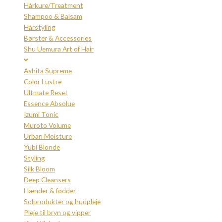
Hårkure/Treatment
Shampoo & Balsam
Hårstyling
Børster & Accessories
Shu Uemura Art of Hair
Ashita Supreme
Color Lustre
Ultmate Reset
Essence Absolue
Izumi Tonic
Muroto Volume
Urban Moisture
Yubi Blonde
Styling
Silk Bloom
Deep Cleansers
Hænder & fødder
Solprodukter og hudpleje
Pleje til bryn og vipper