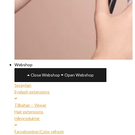
Webshop
Close Webshop
Open Webshop
Spraytan
Eyelash extensions
Tilbehør – Vipper
Hair extensions
Hårprodukter
Farvebomber/Color refresh