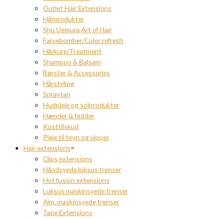
Outlet Hair Extensions
Hårprodukter
Shu Uemura Art of Hair
Farvebomber/Color refresh
Hårkure/Treatment
Shampoo & Balsam
Børster & Accessories
Hårstyling
Spraytan
Hudpleje og solprodukter
Hænder & fødder
Kosttilskud
Pleje til bryn og vipper
Hair extensions
Clips extensions
Håndsyede luksus trenser
Hot fusion extensions
Luksus maskinsyede trenser
Alm. maskinsyede trenser
Tape Extensions