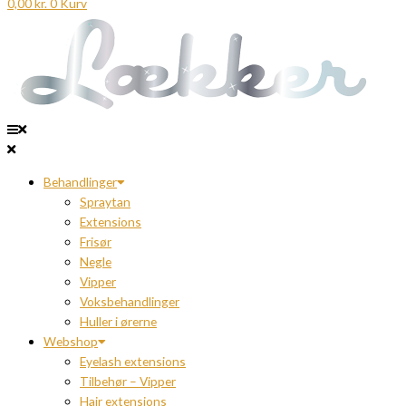
0,00
kr.
0
Kurv
Behandlinger
Spraytan
Extensions
Frisør
Negle
Vipper
Voksbehandlinger
Huller i ørerne
Webshop
Eyelash extensions
Tilbehør – Vipper
Hair extensions