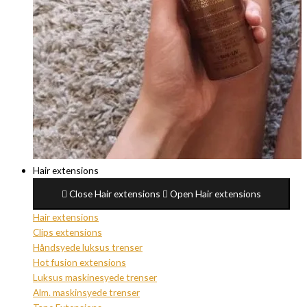
Hair extensions
Close Hair extensions
Open Hair extensions
Hair extensions
Clips extensions
Håndsyede luksus trenser
Hot fusion extensions
Luksus maskinesyede trenser
Alm. maskinsyede trenser