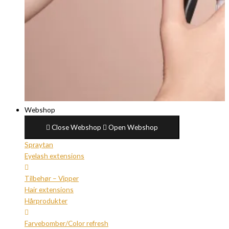
Webshop
Close Webshop
Open Webshop
Spraytan
Eyelash extensions
Tilbehør – Vipper
Hair extensions
Hårprodukter
Farvebomber/Color refresh