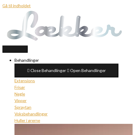
Gå til indholdet
Behandlinger
Close Behandlinger
Open Behandlinger
Extensions
Frisør
Negle
Vipper
Spraytan
Voksbehandlinger
Huller i ørerne