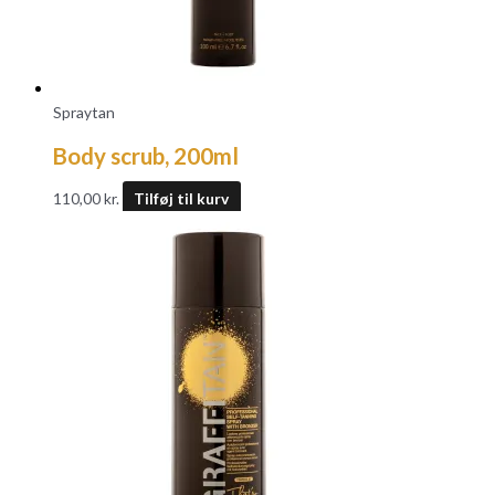
Spraytan
Body scrub, 200ml
110,00
kr.
Tilføj til kurv