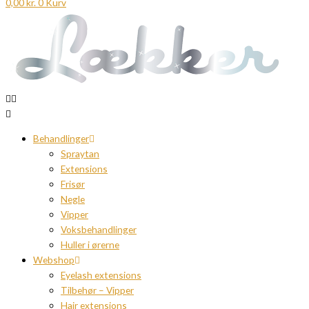
0,00
kr.
0
Kurv
Behandlinger
Spraytan
Extensions
Frisør
Negle
Vipper
Voksbehandlinger
Huller i ørerne
Webshop
Eyelash extensions
Tilbehør – Vipper
Hair extensions