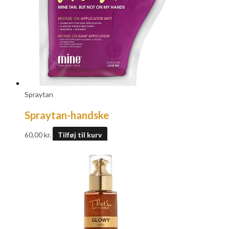
Spraytan
Spraytan-handske
60,00
kr.
Tilføj til kurv