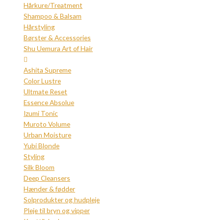
Hårkure/Treatment
Shampoo & Balsam
Hårstyling
Børster & Accessories
Shu Uemura Art of Hair
Ashita Supreme
Color Lustre
Ultmate Reset
Essence Absolue
Izumi Tonic
Muroto Volume
Urban Moisture
Yubi Blonde
Styling
Silk Bloom
Deep Cleansers
Hænder & fødder
Solprodukter og hudpleje
Pleje til bryn og vipper