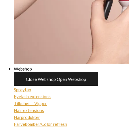
Webshop
Close Webshop
Open Webshop
Spraytan
Eyelash extensions
Tilbehør – Vipper
Hair extensions
Hårprodukter
Farvebomber/Color refresh