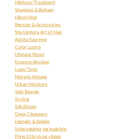
Hårkure/Treatment
Shampoo & Balsam
Hårstyling
Børster & Accessories
Shu Uemura Art of Hair
Ashita Supreme
Color Lustre
Ultmate Reset
Essence Absolue
Izumi Tonic
Muroto Volume
Urban Moisture
Yubi Blonde
Styling
Silk Bloom
Deep Cleansers
Hænder & fødder
Solprodukter og hudpleje
Pleje til bryn og vipper