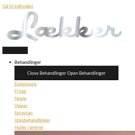
Gå til indholdet
Behandlinger
Close Behandlinger
Open Behandlinger
Extensions
Frisør
Negle
Vipper
Spraytan
Voksbehandlinger
Huller i ørerne