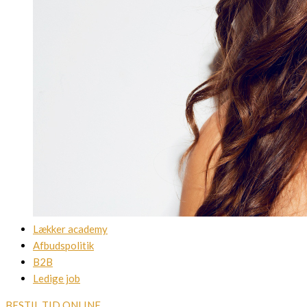
Lækker academy
Afbudspolitik
B2B
Ledige job
BESTIL TID ONLINE