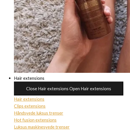
Hair extensions
Close Hair extensions
Open Hair extensions
Hair extensions
Clips extensions
Håndsyede luksus trenser
Hot fusion extensions
Luksus maskinesyede trenser