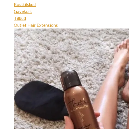
Kosttilskud
Gavekort
Tilbud
Outlet Hair Extensions