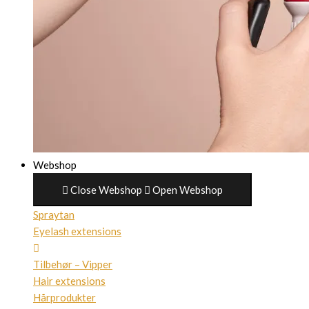
Webshop
Close Webshop
Open Webshop
Spraytan
Eyelash extensions
Tilbehør – Vipper
Hair extensions
Hårprodukter