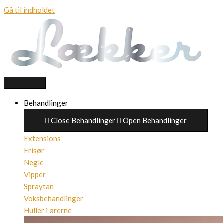
Gå til indholdet
Behandlinger
Close Behandlinger
Open Behandlinger
Extensions
Frisør
Negle
Vipper
Spraytan
Voksbehandlinger
Huller i ørerne