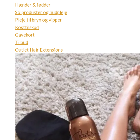
Hænder & fødder
Solprodukter og hudpleje
Pleje til bryn og vipper
Kosttilskud
Gavekort
Tilbud
Outlet Hair Extensions