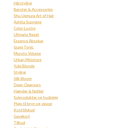
Hårstyling
Børster & Accessories
Shu Uemura Art of Hair
Ashita Supreme
Color Lustre
Ultmate Reset
Essence Absolue
Izumi Tonic
Muroto Volume
Urban Moisture
Yubi Blonde
Styling
Silk Bloom
Deep Cleansers
Hænder & fødder
Solprodukter og hudpleje
Pleje til bryn og vipper
Kosttilskud
Gavekort
Tilbud