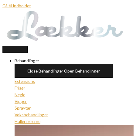
Gå til indholdet
Behandlinger
Close Behandlinger
Open Behandlinger
Extensions
Frisør
Negle
Vipper
Spraytan
Voksbehandlinger
Huller i ørerne