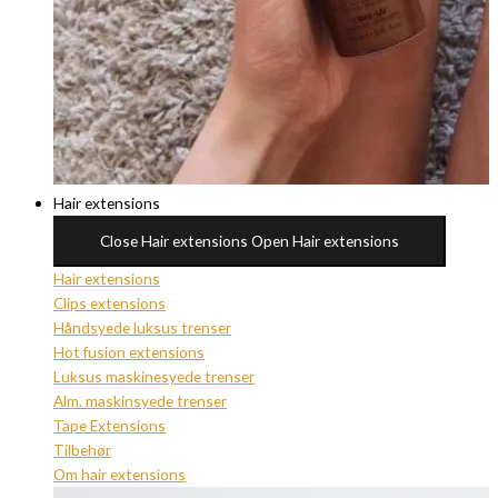
Hair extensions
Close Hair extensions
Open Hair extensions
Hair extensions
Clips extensions
Håndsyede luksus trenser
Hot fusion extensions
Luksus maskinesyede trenser
Alm. maskinsyede trenser
Tape Extensions
Tilbehør
Om hair extensions