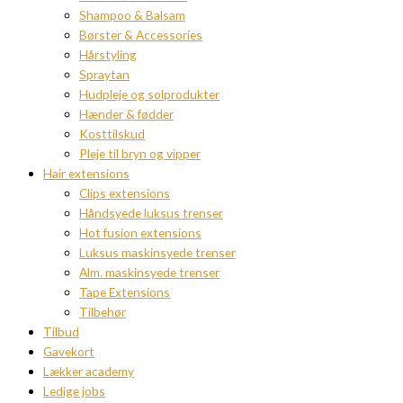
Shampoo & Balsam
Børster & Accessories
Hårstyling
Spraytan
Hudpleje og solprodukter
Hænder & fødder
Kosttilskud
Pleje til bryn og vipper
Hair extensions
Clips extensions
Håndsyede luksus trenser
Hot fusion extensions
Luksus maskinsyede trenser
Alm. maskinsyede trenser
Tape Extensions
Tilbehør
Tilbud
Gavekort
Lækker academy
Ledige jobs