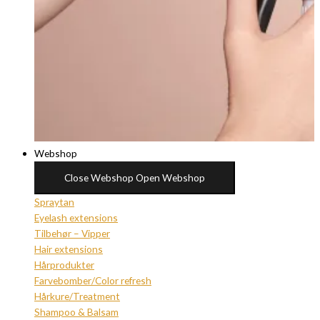
Webshop
Close Webshop
Open Webshop
Spraytan
Eyelash extensions
Tilbehør – Vipper
Hair extensions
Hårprodukter
Farvebomber/Color refresh
Hårkure/Treatment
Shampoo & Balsam