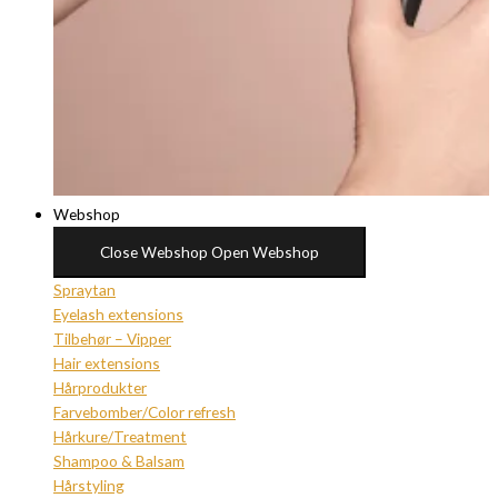
Webshop
Close Webshop
Open Webshop
Spraytan
Eyelash extensions
Tilbehør – Vipper
Hair extensions
Hårprodukter
Farvebomber/Color refresh
Hårkure/Treatment
Shampoo & Balsam
Hårstyling