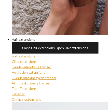
Hair extensions
Close Hair extensions
Open Hair extensions
Hair extensions
Clips extensions
Håndsyede luksus trenser
Hot fusion extensions
Luksus maskinesyede trenser
Alm. maskinsyede trenser
Tape Extensions
Tilbehør
Om hair extensions