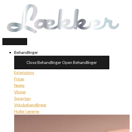
Gå
Products
Products
til
search
search
indholdet
Behandlinger
Close Behandlinger
Open Behandlinger
Extensions
Frisør
Negle
Vipper
Spraytan
Voksbehandlinger
Huller i ørerne