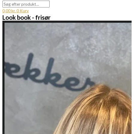
0,00
kr.
0
Kurv
Look book - frisør