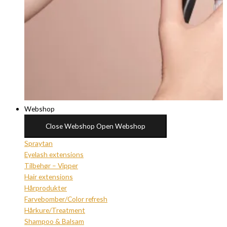
Webshop
Close Webshop
Open Webshop
Spraytan
Eyelash extensions
Tilbehør – Vipper
Hair extensions
Hårprodukter
Farvebomber/Color refresh
Hårkure/Treatment
Shampoo & Balsam