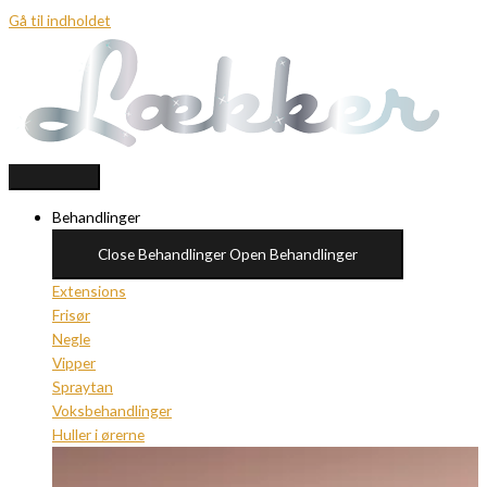
Gå til indholdet
Behandlinger
Close Behandlinger
Open Behandlinger
Extensions
Frisør
Negle
Vipper
Spraytan
Voksbehandlinger
Huller i ørerne