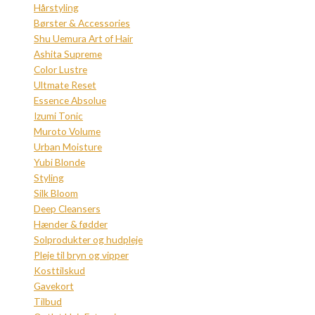
Hårstyling
Børster & Accessories
Shu Uemura Art of Hair
Ashita Supreme
Color Lustre
Ultmate Reset
Essence Absolue
Izumi Tonic
Muroto Volume
Urban Moisture
Yubi Blonde
Styling
Silk Bloom
Deep Cleansers
Hænder & fødder
Solprodukter og hudpleje
Pleje til bryn og vipper
Kosttilskud
Gavekort
Tilbud