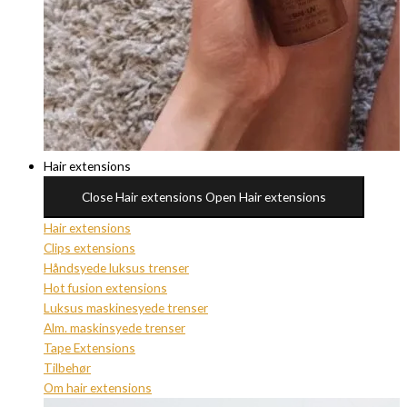
Hair extensions
Close Hair extensions
Open Hair extensions
Hair extensions
Clips extensions
Håndsyede luksus trenser
Hot fusion extensions
Luksus maskinesyede trenser
Alm. maskinsyede trenser
Tape Extensions
Tilbehør
Om hair extensions