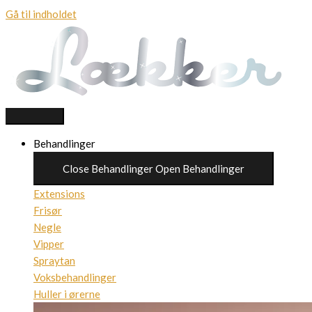
Gå til indholdet
Behandlinger
Close Behandlinger
Open Behandlinger
Extensions
Frisør
Negle
Vipper
Spraytan
Voksbehandlinger
Huller i ørerne