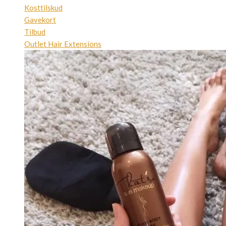
Kosttilskud
Gavekort
Tilbud
Outlet Hair Extensions