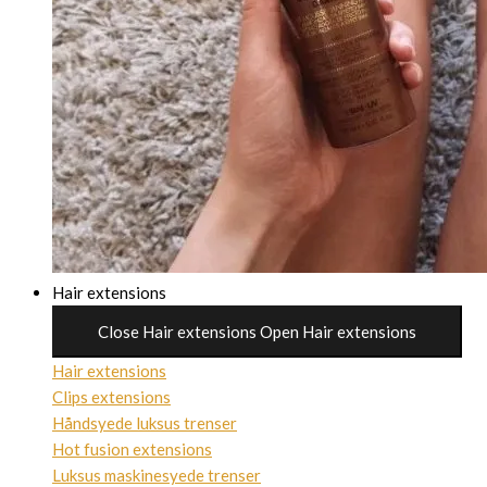
Hair extensions
Close Hair extensions
Open Hair extensions
Hair extensions
Clips extensions
Håndsyede luksus trenser
Hot fusion extensions
Luksus maskinesyede trenser