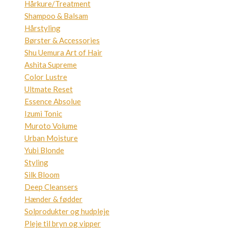
Hårkure/Treatment
Shampoo & Balsam
Hårstyling
Børster & Accessories
Shu Uemura Art of Hair
Ashita Supreme
Color Lustre
Ultmate Reset
Essence Absolue
Izumi Tonic
Muroto Volume
Urban Moisture
Yubi Blonde
Styling
Silk Bloom
Deep Cleansers
Hænder & fødder
Solprodukter og hudpleje
Pleje til bryn og vipper