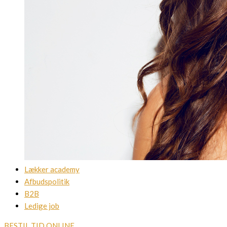
Lækker academy
Afbudspolitik
B2B
Ledige job
BESTIL TID ONLINE