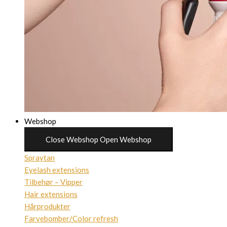
Webshop
Close Webshop
Open Webshop
Spraytan
Eyelash extensions
Tilbehør – Vipper
Hair extensions
Hårprodukter
Farvebomber/Color refresh