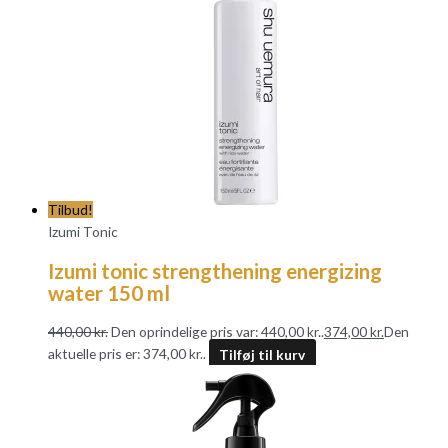
Tilbud!
Izumi Tonic
Izumi tonic strengthening energizing
water 150 ml
440,00
kr.
Den oprindelige pris var: 440,00 kr..
374,00
kr.
Den
aktuelle pris er: 374,00 kr..
Tilføj til kurv