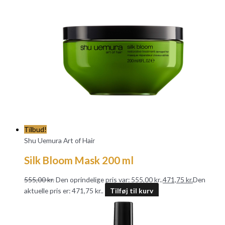
Tilbud!
Shu Uemura Art of Hair
Silk Bloom Mask 200 ml
555,00
kr.
Den oprindelige pris var: 555,00 kr..
471,75
kr.
Den
aktuelle pris er: 471,75 kr..
Tilføj til kurv