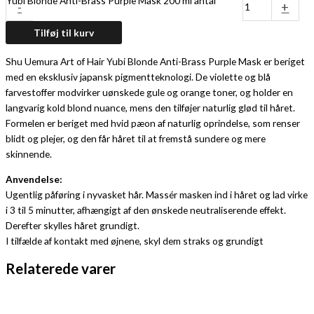
Yubi Blonde Anti-Brass Purple Mask 200 ml antal
-
+
Tilføj til kurv
Shu Uemura Art of Hair Yubi Blonde Anti-Brass Purple Mask er beriget
med en eksklusiv japansk pigmentteknologi. De violette og blå
farvestoffer modvirker uønskede gule og orange toner, og holder en
langvarig kold blond nuance, mens den tilføjer naturlig glød til håret.
Formelen er beriget med hvid pæon af naturlig oprindelse, som renser
blidt og plejer, og den får håret til at fremstå sundere og mere
skinnende.
Anvendelse:
Ugentlig påføring i nyvasket hår. Massér masken ind i håret og lad virke
i 3 til 5 minutter, afhængigt af den ønskede neutraliserende effekt.
Derefter skylles håret grundigt.
I tilfælde af kontakt med øjnene, skyl dem straks og grundigt
Relaterede varer