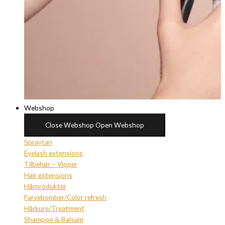
Webshop
Close Webshop
Open Webshop
Spraytan
Eyelash extensions
Tilbehør – Vipper
Hair extensions
Hårprodukter
Farvebomber/Color refresh
Hårkure/Treatment
Shampoo & Balsam