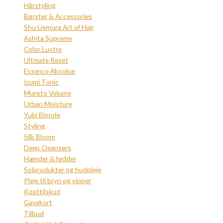
Hårstyling
Børster & Accessories
Shu Uemura Art of Hair
Ashita Supreme
Color Lustre
Ultmate Reset
Essence Absolue
Izumi Tonic
Muroto Volume
Urban Moisture
Yubi Blonde
Styling
Silk Bloom
Deep Cleansers
Hænder & fødder
Solprodukter og hudpleje
Pleje til bryn og vipper
Kosttilskud
Gavekort
Tilbud