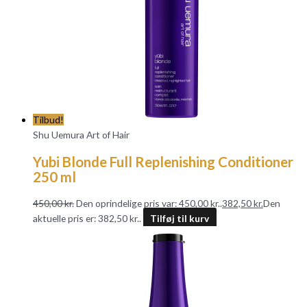
Tilbud!
Shu Uemura Art of Hair
Yubi Blonde Full Replenishing Conditioner
250 ml
450,00
kr.
Den oprindelige pris var: 450,00 kr..
382,50
kr.
Den
aktuelle pris er: 382,50 kr..
Tilføj til kurv