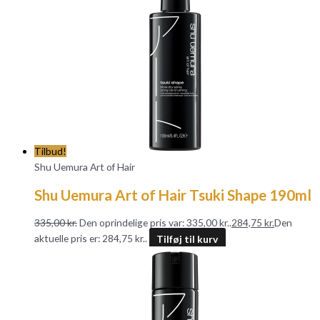
Tilbud!
Shu Uemura Art of Hair
Shu Uemura Art of Hair Tsuki Shape 190ml
335,00
kr.
Den oprindelige pris var: 335,00 kr..
284,75
kr.
Den
aktuelle pris er: 284,75 kr..
Tilføj til kurv