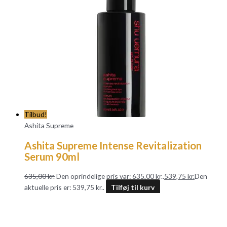
Tilbud!
Ashita Supreme
Ashita Supreme Intense Revitalization
Serum 90ml
635,00
kr.
Den oprindelige pris var: 635,00 kr..
539,75
kr.
Den
aktuelle pris er: 539,75 kr..
Tilføj til kurv