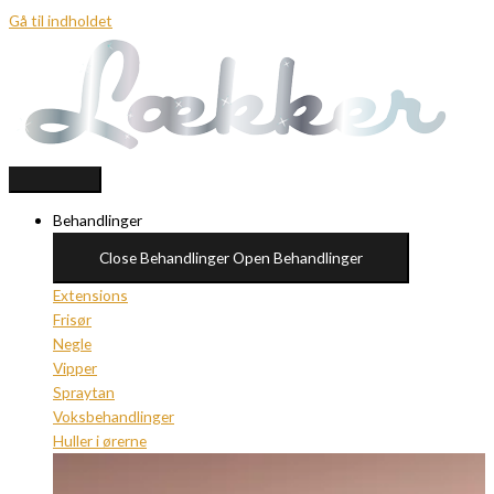
Gå til indholdet
Behandlinger
Close Behandlinger
Open Behandlinger
Extensions
Frisør
Negle
Vipper
Spraytan
Voksbehandlinger
Huller i ørerne