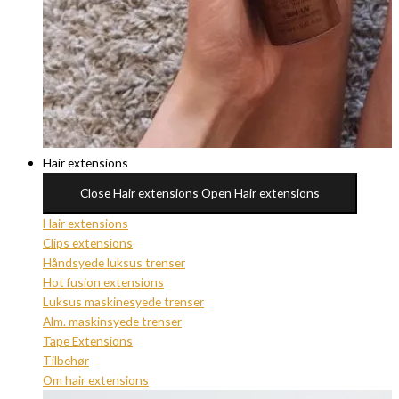
Hair extensions
Close Hair extensions
Open Hair extensions
Hair extensions
Clips extensions
Håndsyede luksus trenser
Hot fusion extensions
Luksus maskinesyede trenser
Alm. maskinsyede trenser
Tape Extensions
Tilbehør
Om hair extensions