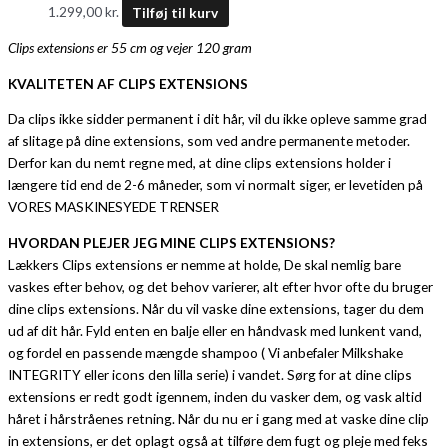
1.299,00
kr.
Tilføj til kurv
Clips extensions er 55 cm og vejer 120 gram
KVALITETEN AF CLIPS EXTENSIONS
Da clips ikke sidder permanent i dit hår, vil du ikke opleve samme grad
af slitage på dine extensions, som ved andre permanente metoder.
Derfor kan du nemt regne med, at dine clips extensions holder i
længere tid end de 2-6 måneder, som vi normalt siger, er levetiden på
VORES MASKINESYEDE TRENSER
HVORDAN PLEJER JEG MINE CLIPS EXTENSIONS?
Lækkers Clips extensions er nemme at holde, De skal nemlig bare
vaskes efter behov, og det behov varierer, alt efter hvor ofte du bruger
dine clips extensions. Når du vil vaske dine extensions, tager du dem
ud af dit hår. Fyld enten en balje eller en håndvask med lunkent vand,
og fordel en passende mængde shampoo ( Vi anbefaler Milkshake
INTEGRITY eller icons den lilla serie) i vandet. Sørg for at dine clips
extensions er redt godt igennem, inden du vasker dem, og vask altid
håret i hårstråenes retning. Når du nu er i gang med at vaske dine clip
in extensions, er det oplagt også at tilføre dem fugt og pleje med feks