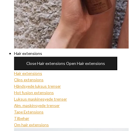
Hair extensions
Close Hair extensions
Open Hair extensions
Hair extensions
Clips extensions
Håndsyede luksus trenser
Hot fusion extensions
Luksus maskinesyede trenser
Alm. maskinsyede trenser
Tape Extensions
Tilbehør
Om hair extensions