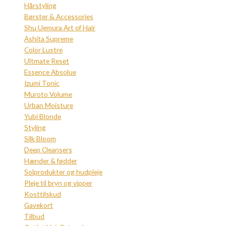
Hårstyling
Børster & Accessories
Shu Uemura Art of Hair
Ashita Supreme
Color Lustre
Ultmate Reset
Essence Absolue
Izumi Tonic
Muroto Volume
Urban Moisture
Yubi Blonde
Styling
Silk Bloom
Deep Cleansers
Hænder & fødder
Solprodukter og hudpleje
Pleje til bryn og vipper
Kosttilskud
Gavekort
Tilbud