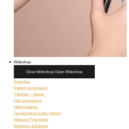
Webshop
Close Webshop
Open Webshop
Spraytan
Eyelash extensions
Tilbehør – Vipper
Hair extensions
Hårprodukter
Farvebomber/Color refresh
Hårkure/Treatment
Shampoo & Balsam