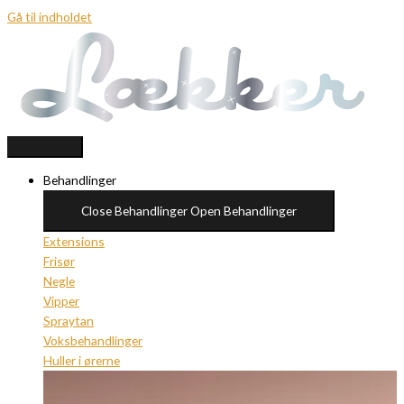
Gå til indholdet
Behandlinger
Close Behandlinger
Open Behandlinger
Extensions
Frisør
Negle
Vipper
Spraytan
Voksbehandlinger
Huller i ørerne