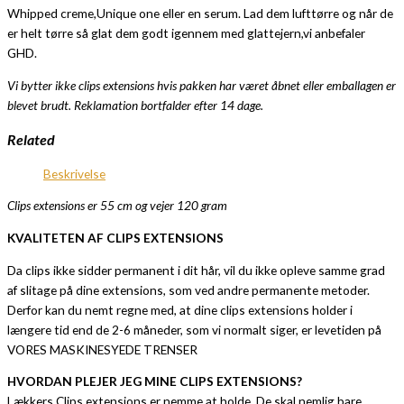
Whipped creme,Unique one eller en serum. Lad dem lufttørre og når de
er helt tørre så glat dem godt igennem med glattejern,vi anbefaler
GHD.
Vi bytter ikke clips extensions hvis pakken har været åbnet eller emballagen er
blevet brudt. Reklamation bortfalder efter 14 dage.
Related
Beskrivelse
Clips extensions er 55 cm og vejer 120 gram
KVALITETEN AF CLIPS EXTENSIONS
Da clips ikke sidder permanent i dit hår, vil du ikke opleve samme grad
af slitage på dine extensions, som ved andre permanente metoder.
Derfor kan du nemt regne med, at dine clips extensions holder i
længere tid end de 2-6 måneder, som vi normalt siger, er levetiden på
VORES MASKINESYEDE TRENSER
HVORDAN PLEJER JEG MINE CLIPS EXTENSIONS?
Lækkers Clips extensions er nemme at holde, De skal nemlig bare