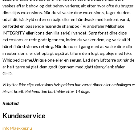
vaskes efter behov, og det behov varierer, alt efter hvor ofte du bruger
dine clips extensions. Når du vil vaske dine extensions, tager du dem
ud af dit hår. Fyld enten en balje eller en håndvask med lunkent vand,
og fordel en passende mængde shampoo ( Vi anbefaler Milkshake
INTEGRITY eller icons den lilla serie) i vandet. Sørg for at dine clips
extensions er redt godt igennem, inden du vasker dem, og vask altid
håret i hårstråenes retning. Når du nu er i gang med at vaske dine clip
in extensions, er det oplagt også at tilføre dem fugt og pleje med feks
Whipped creme,Unique one eller en serum. Lad dem lufttørre og når de
er helt tørre så glat dem godt igennem med glattejern,vi anbefaler
GHD.
Vi bytter ikke clips extensions hvis pakken har været åbnet eller emballagen er
blevet brudt. Reklamation bortfalder efter 14 dage.
Related
Kundeservice
info@laekker.nu