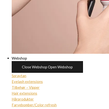
Webshop
Close Webshop
Open Webshop
Spraytan
Eyelash extensions
Tilbehør – Vipper
Hair extensions
Hårprodukter
Farvebomber/Color refresh