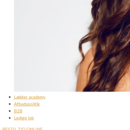
Lækker academy
Afbudspolitik
B2B
Ledige job
BESTIL TID ONLINE