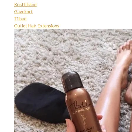
Kosttilskud
Gavekort
Tilbud
Outlet Hair Extensions