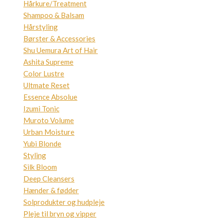
Hårkure/Treatment
Shampoo & Balsam
Hårstyling
Børster & Accessories
Shu Uemura Art of Hair
Ashita Supreme
Color Lustre
Ultmate Reset
Essence Absolue
Izumi Tonic
Muroto Volume
Urban Moisture
Yubi Blonde
Styling
Silk Bloom
Deep Cleansers
Hænder & fødder
Solprodukter og hudpleje
Pleje til bryn og vipper