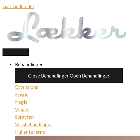
Gå til indholdet
Behandlinger
Close Behandlinger
Open Behandlinger
Extensions
Frisør
Negle
Vipper
Spraytan
Voksbehandlinger
Huller i ørerne