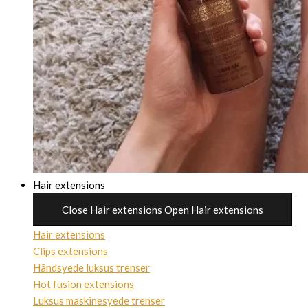
Hair extensions
Close Hair extensions
Open Hair extensions
Hair extensions
Clips extensions
Håndsyede luksus trenser
Hot fusion extensions
Luksus maskinesyede trenser