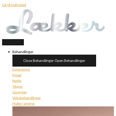
Gå til indholdet
Behandlinger
Close Behandlinger
Open Behandlinger
Extensions
Frisør
Negle
Vipper
Spraytan
Voksbehandlinger
Huller i ørerne