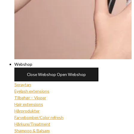
Webshop
Close Webshop
Open Webshop
Spraytan
Eyelash extensions
Tilbehør – Vipper
Hair extensions
Hårprodukter
Farvebomber/Color refresh
Hårkure/Treatment
Shampoo & Balsam