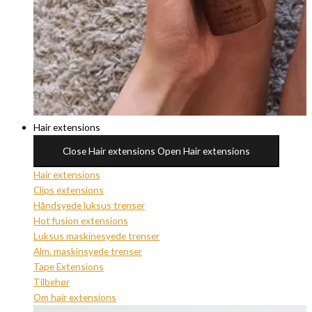
Hair extensions
Close Hair extensions
Open Hair extensions
Hair extensions
Clips extensions
Håndsyede luksus trenser
Hot fusion extensions
Luksus maskinesyede trenser
Alm. maskinsyede trenser
Tape Extensions
Tilbehør
Om hair extensions