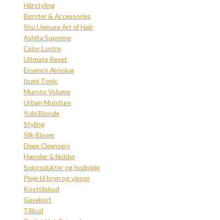
Hårstyling
Børster & Accessories
Shu Uemura Art of Hair
Ashita Supreme
Color Lustre
Ultmate Reset
Essence Absolue
Izumi Tonic
Muroto Volume
Urban Moisture
Yubi Blonde
Styling
Silk Bloom
Deep Cleansers
Hænder & fødder
Solprodukter og hudpleje
Pleje til bryn og vipper
Kosttilskud
Gavekort
Tilbud