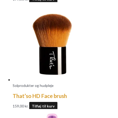
Solprodukter og hudpleje
That’so HD Face brush
159,00
kr.
Tilføj til kurv