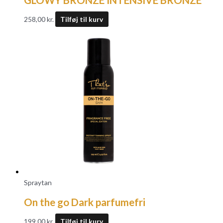
258,00
kr.
Tilføj til kurv
Spraytan
On the go Dark parfumefri
199,00
kr.
Tilføj til kurv