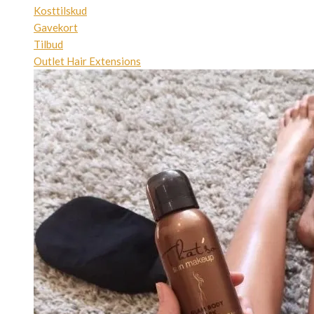
Kosttilskud
Gavekort
Tilbud
Outlet Hair Extensions