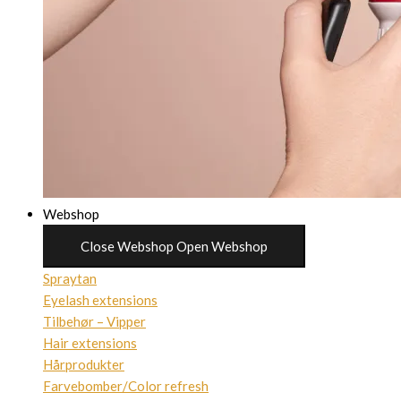
Webshop
Close Webshop
Open Webshop
Spraytan
Eyelash extensions
Tilbehør – Vipper
Hair extensions
Hårprodukter
Farvebomber/Color refresh