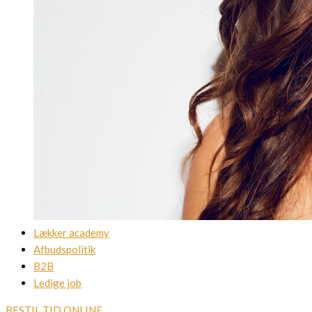
Lækker academy
Afbudspolitik
B2B
Ledige job
BESTIL TID ONLINE