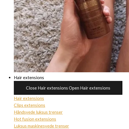
Hair extensions
Close Hair extensions
Open Hair extensions
Hair extensions
Clips extensions
Håndsyede luksus trenser
Hot fusion extensions
Luksus maskinesyede trenser