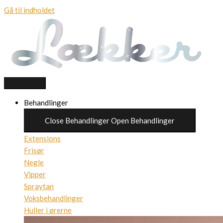
Gå til indholdet
Behandlinger
Close Behandlinger
Open Behandlinger
Extensions
Frisør
Negle
Vipper
Spraytan
Voksbehandlinger
Huller i ørerne