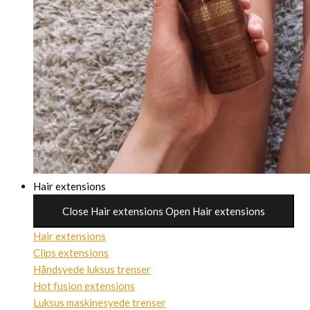
Hair extensions
Close Hair extensions
Open Hair extensions
Hair extensions
Clips extensions
Håndsyede luksus trenser
Hot fusion extensions
Luksus maskinesyede trenser