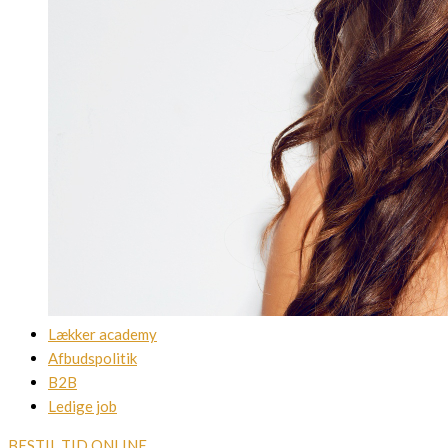
Lækker academy
Afbudspolitik
B2B
Ledige job
BESTIL TID ONLINE