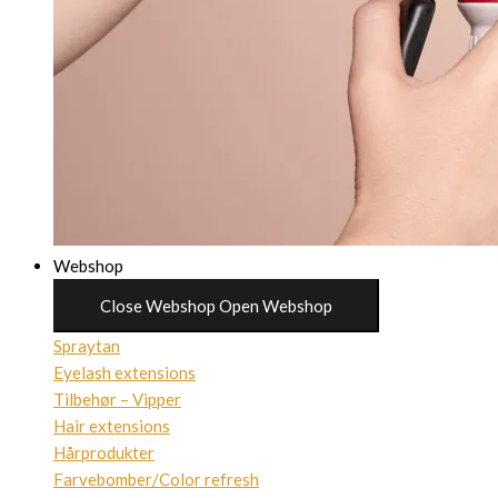
Webshop
Close Webshop
Open Webshop
Spraytan
Eyelash extensions
Tilbehør – Vipper
Hair extensions
Hårprodukter
Farvebomber/Color refresh