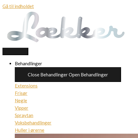
Gå til indholdet
Behandlinger
Close Behandlinger
Open Behandlinger
Extensions
Frisør
Negle
Vipper
Spraytan
Voksbehandlinger
Huller i ørerne