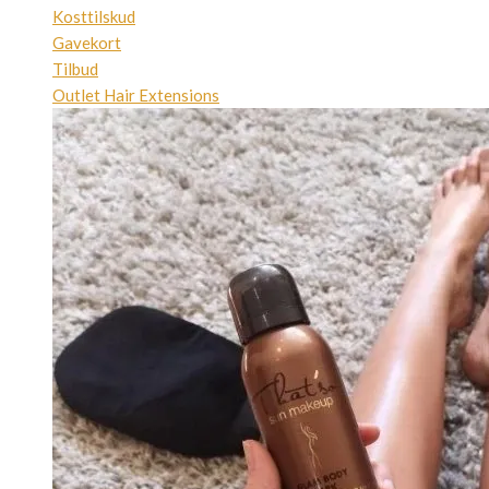
Kosttilskud
Gavekort
Tilbud
Outlet Hair Extensions