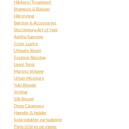
Hårkure/Treatment
Shampoo & Balsam
Hårstyling
Børster & Accessories
Shu Uemura Art of Hair
Ashita Supreme
Color Lustre
Ultmate Reset
Essence Absolue
Izumi Tonic
Muroto Volume
Urban Moisture
Yubi Blonde
Styling
Silk Bloom
Deep Cleansers
Hænder & fødder
Solprodukter og hudpleje
Pleje til bryn og vipper