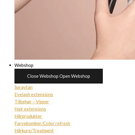
Webshop
Close Webshop
Open Webshop
Spraytan
Eyelash extensions
Tilbehør – Vipper
Hair extensions
Hårprodukter
Farvebomber/Color refresh
Hårkure/Treatment