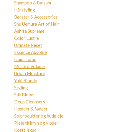
Shampoo & Balsam
Hårstyling
Børster & Accessories
Shu Uemura Art of Hair
Ashita Supreme
Color Lustre
Ultmate Reset
Essence Absolue
Izumi Tonic
Muroto Volume
Urban Moisture
Yubi Blonde
Styling
Silk Bloom
Deep Cleansers
Hænder & fødder
Solprodukter og hudpleje
Pleje til bryn og vipper
Kosttilskud