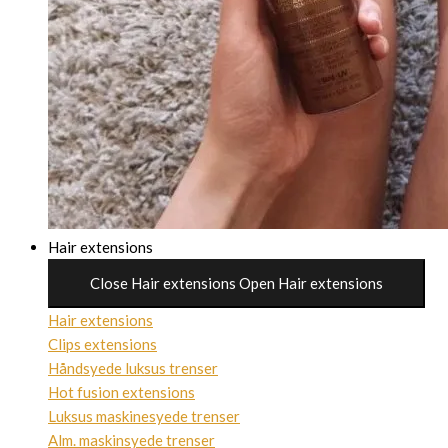
Hair extensions
Close Hair extensions
Open Hair extensions
Hair extensions
Clips extensions
Håndsyede luksus trenser
Hot fusion extensions
Luksus maskinesyede trenser
Alm. maskinsyede trenser