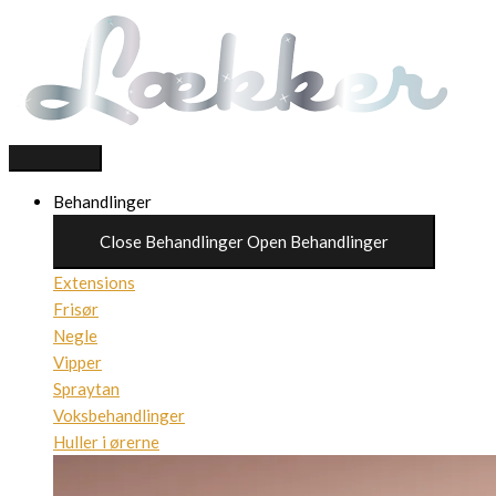
Gå
That'so
til
HD
indholdet
Face
brush
antal
Behandlinger
Close Behandlinger
Open Behandlinger
Extensions
Frisør
Negle
Vipper
Spraytan
Voksbehandlinger
Huller i ørerne