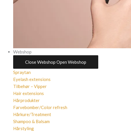
Webshop
Close Webshop
Open Webshop
Spraytan
Eyelash extensions
Tilbehør – Vipper
Hair extensions
Hårprodukter
Farvebomber/Color refresh
Hårkure/Treatment
Shampoo & Balsam
Hårstyling