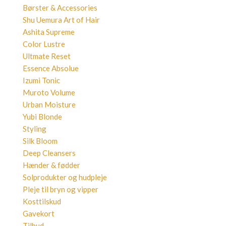
Børster & Accessories
Shu Uemura Art of Hair
Ashita Supreme
Color Lustre
Ultmate Reset
Essence Absolue
Izumi Tonic
Muroto Volume
Urban Moisture
Yubi Blonde
Styling
Silk Bloom
Deep Cleansers
Hænder & fødder
Solprodukter og hudpleje
Pleje til bryn og vipper
Kosttilskud
Gavekort
Tilbud