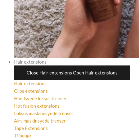
Hair extensions
Close Hair extensions
Open Hair extensions
Hair extensions
Clips extensions
Håndsyede luksus trenser
Hot fusion extensions
Luksus maskinesyede trenser
Alm. maskinsyede trenser
Tape Extensions
Tilbehør