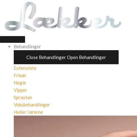
Gå
Products
Products
til
search
search
indholdet
Behandlinger
Close Behandlinger
Open Behandlinger
Extensions
Frisør
Negle
Vipper
Spraytan
Voksbehandlinger
Huller i ørerne