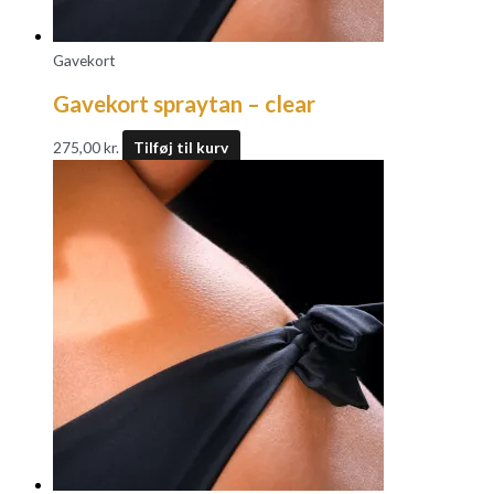
Gavekort
Gavekort spraytan – clear
275,00
kr.
Tilføj til kurv