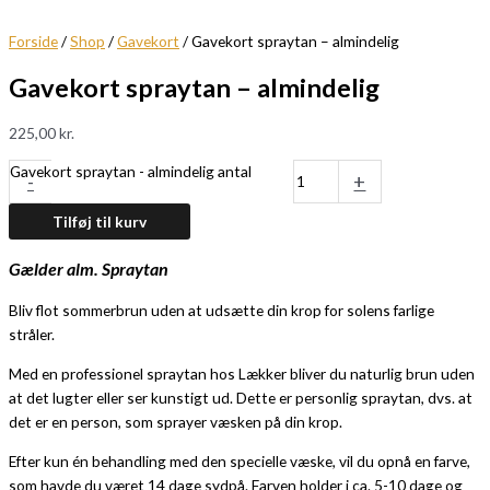
Forside
/
Shop
/
Gavekort
/ Gavekort spraytan – almindelig
Gavekort spraytan – almindelig
225,00
kr.
Gavekort spraytan - almindelig antal
-
+
Tilføj til kurv
Gælder alm. Spraytan
Bliv flot sommerbrun uden at udsætte din krop for solens farlige
stråler.
Med en professionel spraytan hos Lækker bliver du naturlig brun uden
at det lugter eller ser kunstigt ud. Dette er personlig spraytan, dvs. at
det er en person, som sprayer væsken på din krop.
Efter kun én behandling med den specielle væske, vil du opnå en farve,
som havde du været 14 dage sydpå. Farven holder i ca. 5-10 dage og