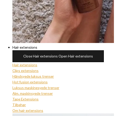
Hair extensions
Close Hair extensions
Open Hair extensions
Hair extensions
Clips extensions
Håndsyede luksus trenser
Hot fusion extensions
Luksus maskinesyede trenser
Alm. maskinsyede trenser
Tape Extensions
Tilbehør
Om hair extensions