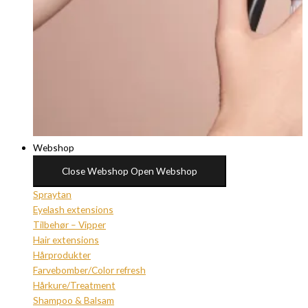
Webshop
Close Webshop
Open Webshop
Spraytan
Eyelash extensions
Tilbehør – Vipper
Hair extensions
Hårprodukter
Farvebomber/Color refresh
Hårkure/Treatment
Shampoo & Balsam