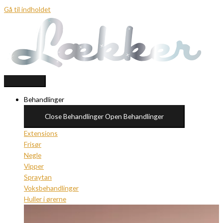
Gå til indholdet
Behandlinger
Close Behandlinger
Open Behandlinger
Extensions
Frisør
Negle
Vipper
Spraytan
Voksbehandlinger
Huller i ørerne