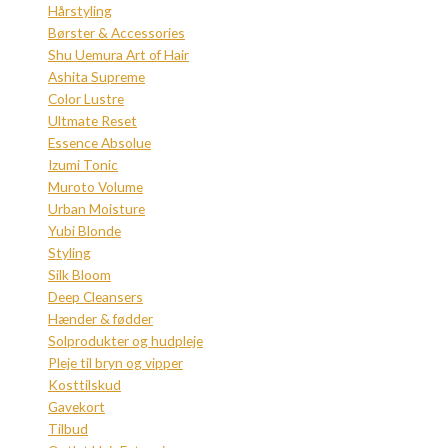
Hårstyling
Børster & Accessories
Shu Uemura Art of Hair
Ashita Supreme
Color Lustre
Ultmate Reset
Essence Absolue
Izumi Tonic
Muroto Volume
Urban Moisture
Yubi Blonde
Styling
Silk Bloom
Deep Cleansers
Hænder & fødder
Solprodukter og hudpleje
Pleje til bryn og vipper
Kosttilskud
Gavekort
Tilbud