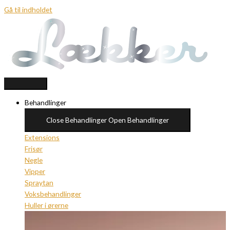
Gå til indholdet
Behandlinger
Close Behandlinger
Open Behandlinger
Extensions
Frisør
Negle
Vipper
Spraytan
Voksbehandlinger
Huller i ørerne