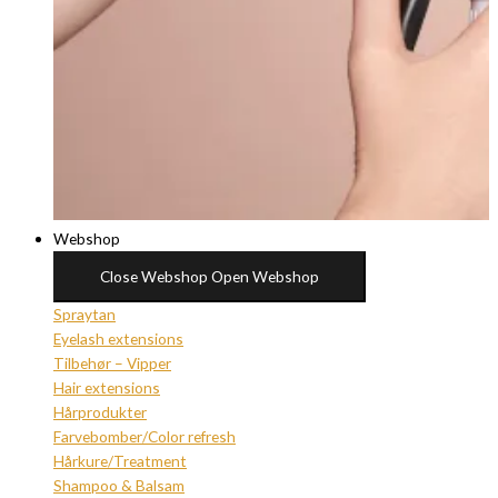
Webshop
Close Webshop
Open Webshop
Spraytan
Eyelash extensions
Tilbehør – Vipper
Hair extensions
Hårprodukter
Farvebomber/Color refresh
Hårkure/Treatment
Shampoo & Balsam