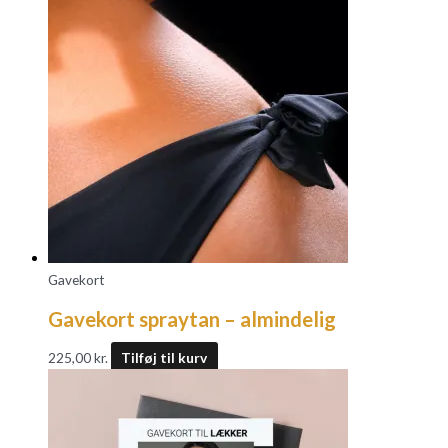
Gavekort
Gavekort spraytan – almindelig
225,00
kr.
Tilføj til kurv