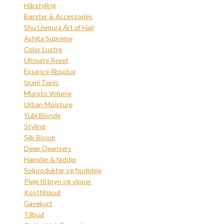
Hårstyling
Børster & Accessories
Shu Uemura Art of Hair
Ashita Supreme
Color Lustre
Ultmate Reset
Essence Absolue
Izumi Tonic
Muroto Volume
Urban Moisture
Yubi Blonde
Styling
Silk Bloom
Deep Cleansers
Hænder & fødder
Solprodukter og hudpleje
Pleje til bryn og vipper
Kosttilskud
Gavekort
Tilbud