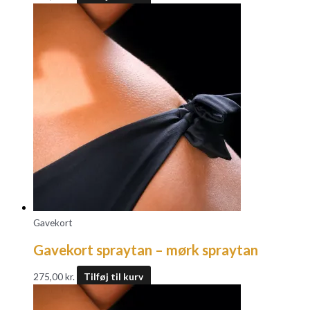
Gavekort
Gavekort spraytan – mørk spraytan
275,00
kr.
Tilføj til kurv