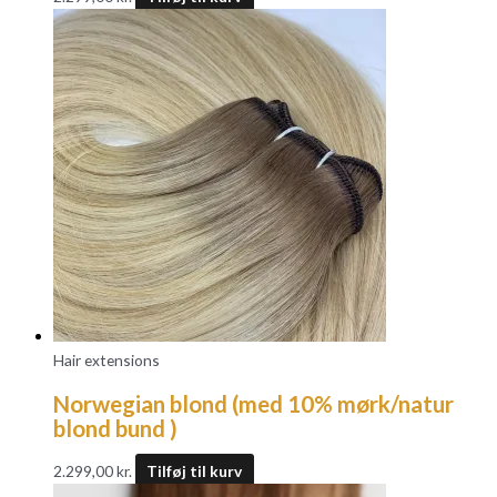
Hair extensions
Norwegian blond (med 10% mørk/natur
blond bund )
2.299,00
kr.
Tilføj til kurv