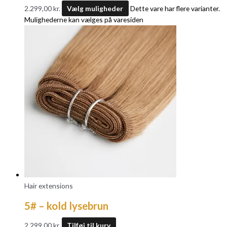
2.299,00
kr.
Vælg muligheder
Dette vare har flere varianter.
Mulighederne kan vælges på varesiden
Hair extensions
5# – kold lysebrun
2.299,00
kr.
Tilføj til kurv