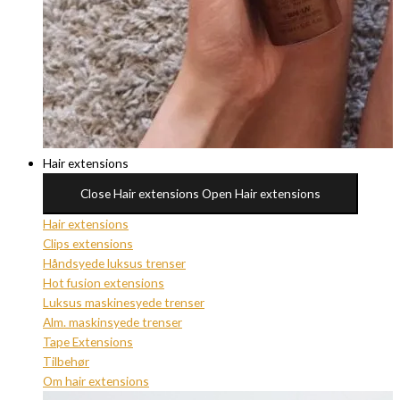
Hair extensions
Close Hair extensions
Open Hair extensions
Hair extensions
Clips extensions
Håndsyede luksus trenser
Hot fusion extensions
Luksus maskinesyede trenser
Alm. maskinsyede trenser
Tape Extensions
Tilbehør
Om hair extensions