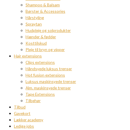
Shampoo & Balsam
Børster & Accessories
Hårstyling
Spraytan
Hudpleje og solprodukter
Hænder & fødder
Kosttilskud
Pleje til bryn og vipper
Hair extensions
Clips extensions
Håndsyede luksus trenser
Hot fusion extensions
Luksus maskinsyede trenser
Alm. maskinsyede trenser
Tape Extensions
Tilbehør
Tilbud
Gavekort
Lækker academy
Ledige jobs