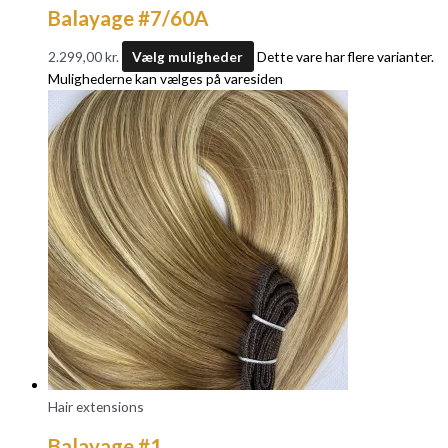
Balayage #7/60A
2.299,00
kr.
Vælg muligheder
Dette vare har flere varianter.
Mulighederne kan vælges på varesiden
Hair extensions
Balayage #1