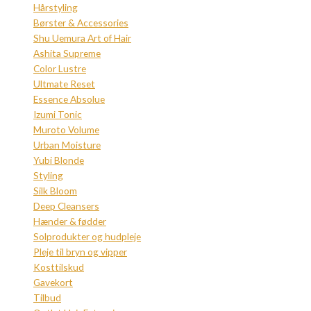
Hårstyling
Børster & Accessories
Shu Uemura Art of Hair
Ashita Supreme
Color Lustre
Ultmate Reset
Essence Absolue
Izumi Tonic
Muroto Volume
Urban Moisture
Yubi Blonde
Styling
Silk Bloom
Deep Cleansers
Hænder & fødder
Solprodukter og hudpleje
Pleje til bryn og vipper
Kosttilskud
Gavekort
Tilbud