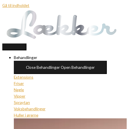
Gå til indholdet
Behandlinger
Close Behandlinger
Open Behandlinger
Extensions
Frisør
Negle
Vipper
Spraytan
Voksbehandlinger
Huller i ørerne