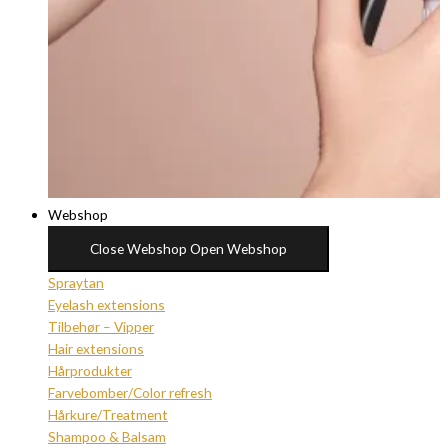
Webshop
Close Webshop
Open Webshop
Spraytan
Eyelash extensions
Tilbehør – Vipper
Hair extensions
Hårprodukter
Farvebomber/Color refresh
Hårkure/Treatment
Shampoo & Balsam