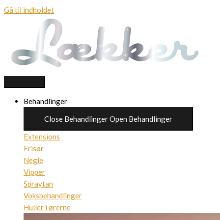
Gå til indholdet
Behandlinger
Close Behandlinger
Open Behandlinger
Extensions
Frisør
Negle
Vipper
Spraytan
Voksbehandlinger
Huller i ørerne