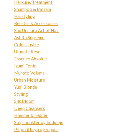
Hårkure/Treatment
Shampoo & Balsam
Hårstyling
Børster & Accessories
Shu Uemura Art of Hair
Ashita Supreme
Color Lustre
Ultmate Reset
Essence Absolue
Izumi Tonic
Muroto Volume
Urban Moisture
Yubi Blonde
Styling
Silk Bloom
Deep Cleansers
Hænder & fødder
Solprodukter og hudpleje
Pleje til bryn og vipper