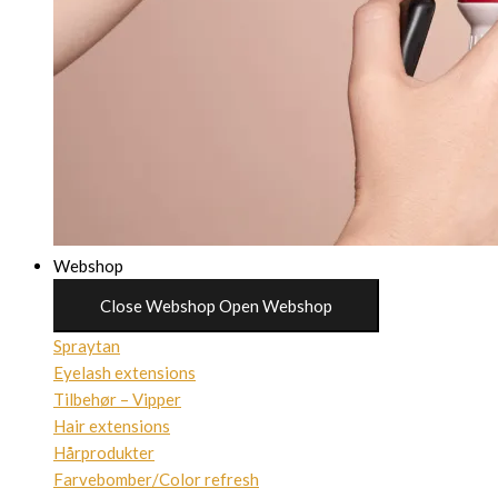
Webshop
Close Webshop
Open Webshop
Spraytan
Eyelash extensions
Tilbehør – Vipper
Hair extensions
Hårprodukter
Farvebomber/Color refresh