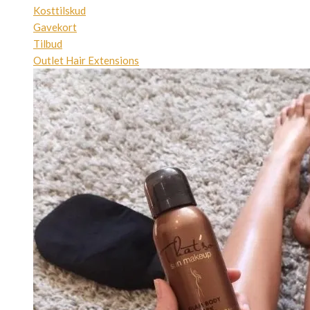
Kosttilskud
Gavekort
Tilbud
Outlet Hair Extensions