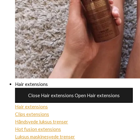
Hair extensions
Close Hair extensions
Open Hair extensions
Hair extensions
Clips extensions
Håndsyede luksus trenser
Hot fusion extensions
Luksus maskinesyede trenser