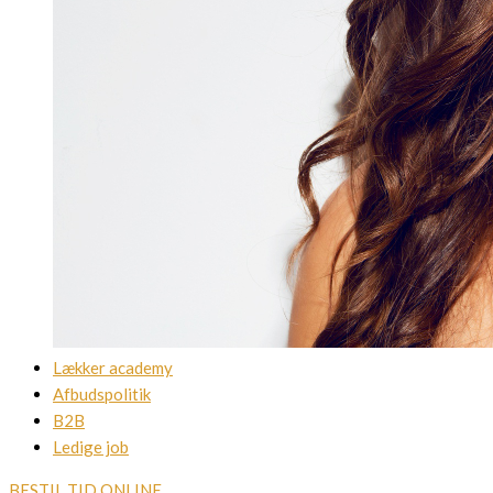
Lækker academy
Afbudspolitik
B2B
Ledige job
BESTIL TID ONLINE